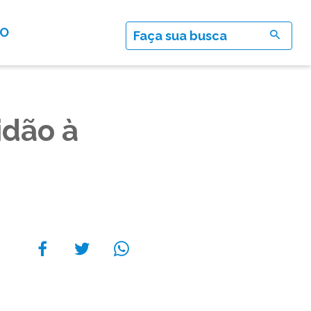
TO
idão à