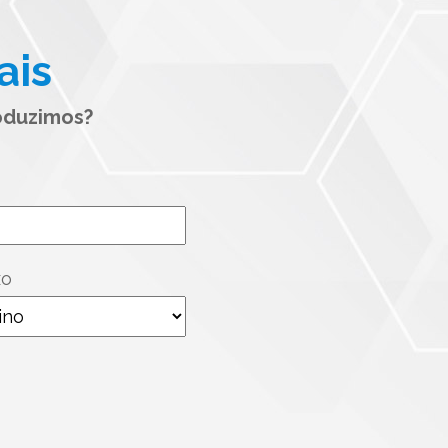
ais
oduzimos?
xo