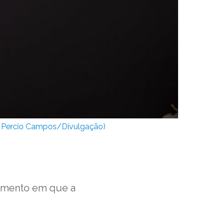
o: Percio Campos/Divulgação)
momento em que a