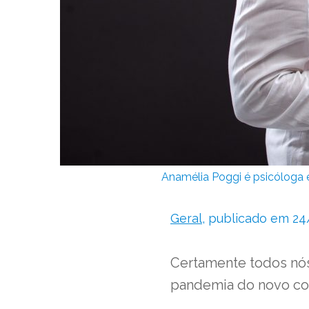
Anamélia Poggi é psicóloga 
Geral
, publicado em 2
Certamente todos nós
pandemia do novo cor