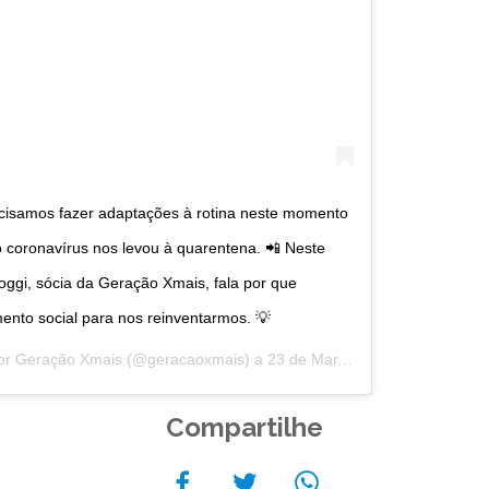
cisamos fazer adaptações à rotina neste momento
coronavírus nos levou à quarentena. 📲 Neste
ggi, sócia da Geração Xmais, fala por que
ento social para nos reinventarmos. 💡
por
Geração Xmais
(@geracaoxmais) a
23 de Mar, 2020 às 6:49 PDT
Compartilhe