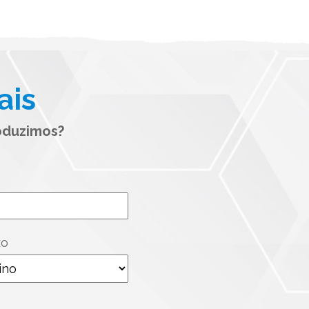
ais
oduzimos?
xo