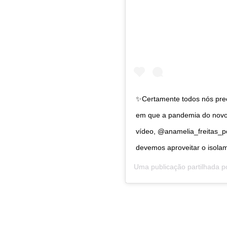
✨Certamente todos nós pre
em que a pandemia do novo 
vídeo, @anamelia_freitas_po
devemos aproveitar o isolam
Uma publicação partilhada 