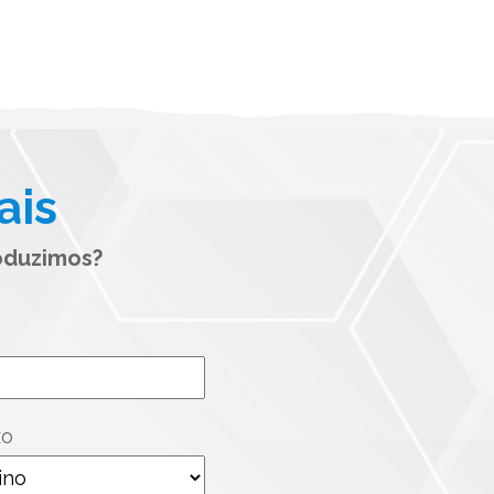
ais
oduzimos?
xo