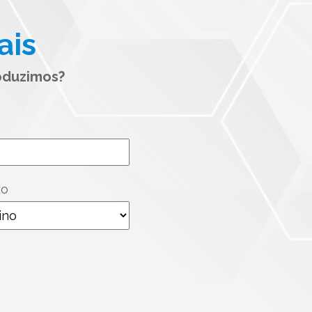
ais
oduzimos?
xo