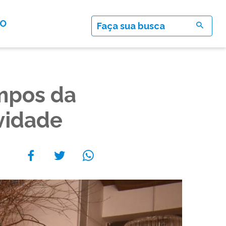
TO
mpos da
vidade